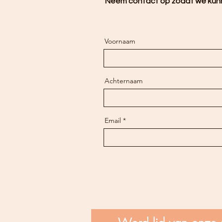
Neem contact op zodat we kun
Voornaam
Achternaam
Email