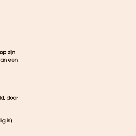
p zijn
van een
ld, door
g is).